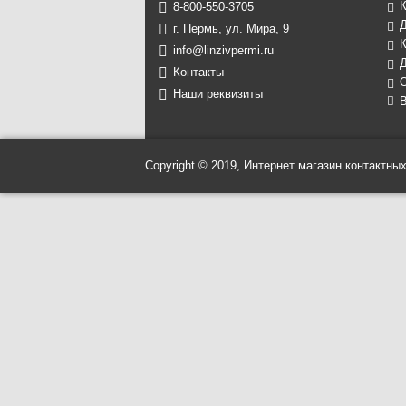
8-800-550-3705
г. Пермь, ул. Мира, 9
К
info@linzivpermi.ru
Д
Контакты
Наши реквизиты
В
Copyright © 2019, Интернет магазин контактных 