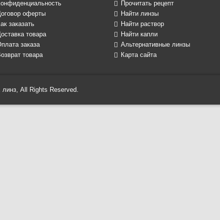
Конфиденциальность
Прочитать рецепт
Договор оферты
Найти линзы
ак заказать
Найти раствор
оставка товара
Найти капли
Оплата заказа
Альтернативные линзы
озврат товара
Карта сайта
линз, All Rights Reserved.