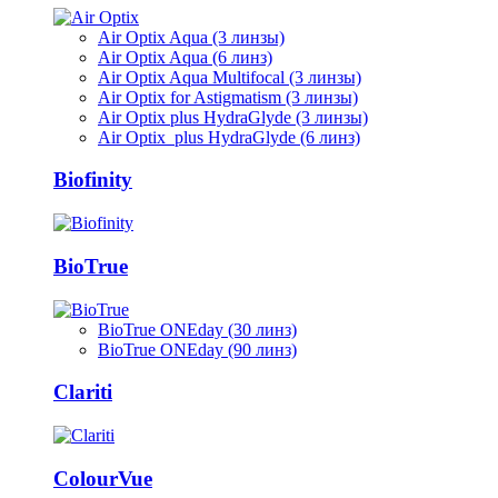
Air Optix Aqua (3 линзы)
Air Optix Aqua (6 линз)
Air Optix Aqua Multifocal (3 линзы)
Air Optix for Astigmatism (3 линзы)
Air Optix plus HydraGlyde (3 линзы)
Air Optix plus HydraGlyde (6 линз)
Biofinity
BioTrue
BioTrue ONEday (30 линз)
BioTrue ONEday (90 линз)
Clariti
ColourVue