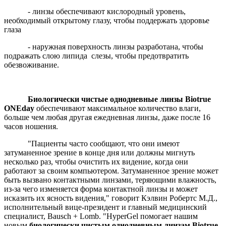
- линзы обеспечивают кислородный уровень,
необходимый открытому глазу, чтобы поддержать здоровье
глаза
- наружная поверхность линзы разработана, чтобы
подражать слою липида
слезы, чтобы предотвратить
обезвоживание.
Биологически чистые однодневные линзы Biotrue
ONEday
обеспечивают максимальное количество влаги,
больше чем любая другая ежедневная линзы, даже после 16
часов ношения.
"Пациенты часто сообщают, что они имеют
затуманенное зрение в конце дня или должны мигнуть
несколько раз, чтобы очистить их видение, когда они
работают за своим компьютером. Затуманенное зрение может
быть вызвано контактными линзами, теряющими влажность,
из-за чего изменяется форма контактной линзы и может
исказить их ясность видения," говорит Кэлвин Робертс М.Д.,
исполнительный вице-президент и главный медицинский
специалист,
Bausch
+
Lomb
. "
HyperGel
помогает нашим
новым
биологически чистым однодневным линзам Biotrue