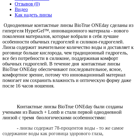
Отзывов (0)
Видео
Как надеть линзы
Однодневные контактные линзы
BioTrue
ONEday
сделаны из
гипергеля
HyperGel
™, инновационного материала - нового
поколения материалов, которые вобрали в себя лучшие
особенности обычных гидрогелей и силикон-гидрогелей.
Линза содержит значительное количество воды и доставляет к
роговице больше кислорода, чем традиционный гидрогель,
все без потребности в силиконе, поддерживая комфорт
обычных гидрогелей. В течение дня
контактные линзы
BioTrue
ONEday
обеспечивают последовательное, ясное,
комфортное зрение, потому что инновационный материал
помогает им сохранить влажность и оптическую форму даже
после 16 часов ношения.
Контактные линзы
BioTrue
ONEday
были созданы
учеными из
Bausch
+
Lomb
и стали первой однодневной
линзой с тремя
биологическими особенностями:
-
линзы содержат 78-процентов воды - то же самое
содержание воды как
роговица здорового глаза
,