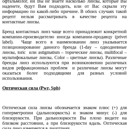
офтальмолог, ни Вы не знаете насколько линзы, которые Вы
наденете, будут Вам подходить, или от Вас скрыли эту
информацию по какой-либо причине. В обоих случаях такой
рецепт нельзя рассматривать в качестве рецепта на
контактные линзы.
Бренд контактных линз чаще всего принадлежит конкретной
компании-производителю иногда компании-продавцу (privet
label). Чаще всего в наименовании линз указывается
позиционирование данного бренда (1-day – однодневные
линзы, toric или astigmatism – торические линзы, multifocal –
мультифокальные линзы, Color – цветные линзы). Различные
бренды линз используются при возникновении различных
видов рефракционных проблем и различные линзы могут
оказаться более подходящими для разных условий
использования.
Оптическая сила (Pwr, Sph)
Оптическая сила линзы обозначается знаком плюс (+) для
гиперметропии (дальнозоркость) и знаком минус (-) для
близорукости. При дальнозоркости Вы плохо видите на
близком расстоянии, а при близорукости вдаль. Оптическая
сила линз измеряется в диоптриях.